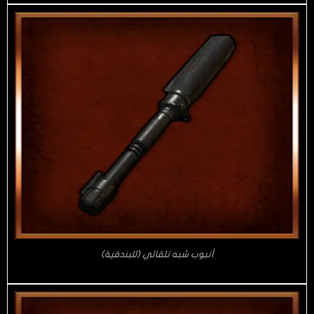
أنبوب شبه تلقائي (للبندقية)