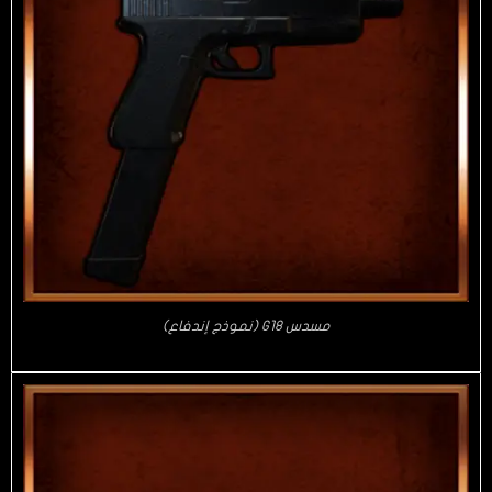
مسدس G18 (نموذج إندفاع)