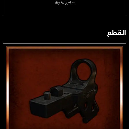
سكين للنجاة
القطع