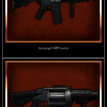
بندقية CQBR الهجومية