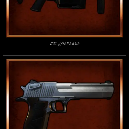
قاذفة القنابل MGL