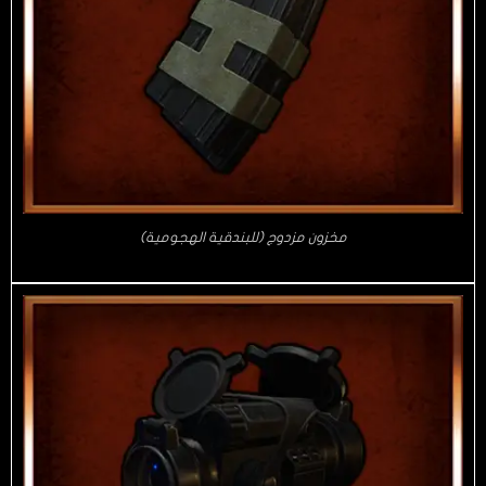
مخزون مزدوج (للبندقية الهجومية)