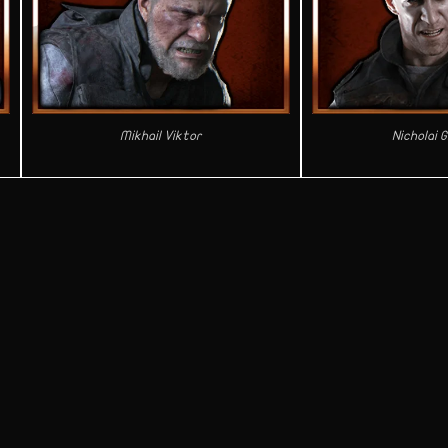
Mikhail Viktor
Nicholai 