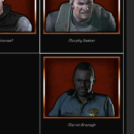
Ginovaef
Murphy Seeker
Marvin Branagh