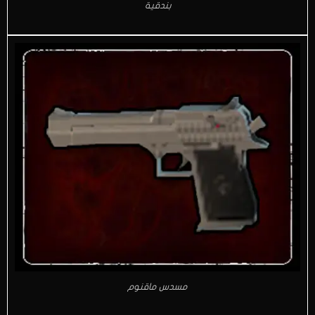
بندقية
مسدس ماقنوم