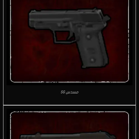
مسدس SG