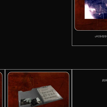
أوروبورس
BSA