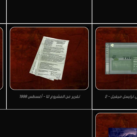
ترايسل ميغيل - 2
تقرير عن المشروع W - أغسطس 1998